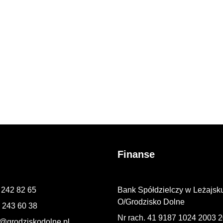
Finanse
7 242 82 65
Bank Spółdzielczy w Leżajsk
O/Grodzisko Dolne
7 243 60 38
Nr rach. 41 9187 1024 2003 
@grodziskodolne.pl