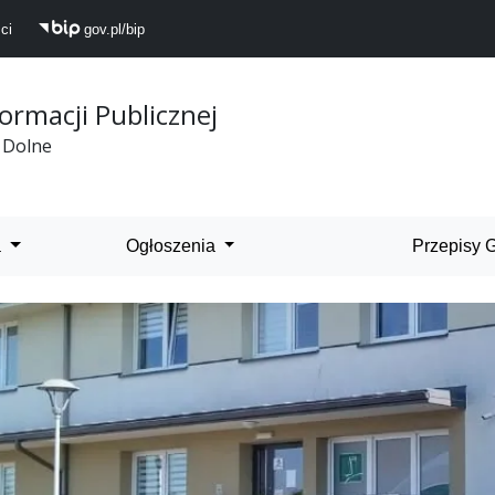
ci
gov.pl/bip
formacji Publicznej
 Dolne
 Dolne
a
Ogłoszenia
Przepisy