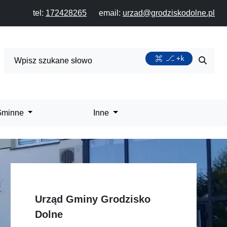
tel:
172428265
email:
urzad@grodziskodolne.pl
Wyszukiwarka
+k
Przycis
 Gminne
Inne
Urząd Gminy Grodzisko
Dolne