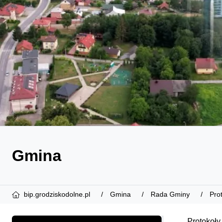
Gmina
bip.grodziskodolne.pl
Gmina
Rada Gminy
Pro
Protokoły