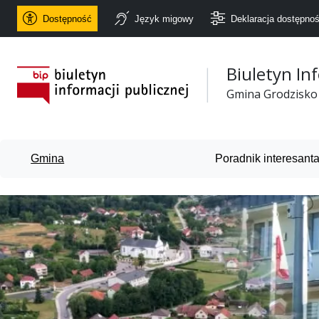
Dostępność
Język migowy
Deklaracja dostępnoś
Biuletyn In
Urząd Gminy Grodzisko
Gmina Grodzisko
Gmina
Poradnik interesant