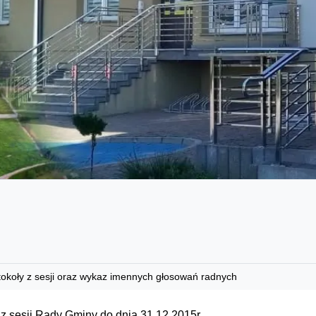
tokoły z sesji oraz wykaz imennych głosowań radnych
 z sesji Rady Gminy do dnia 31.12.2015r.