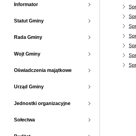
Informator
Spr
Spr
Statut Gminy
Spr
Spr
Rada Gminy
Spr
Wojt Gminy
Spr
Spr
Oświadczenia majątkowe
Urząd Gminy
Jednostki organizacyjne
Sołectwa