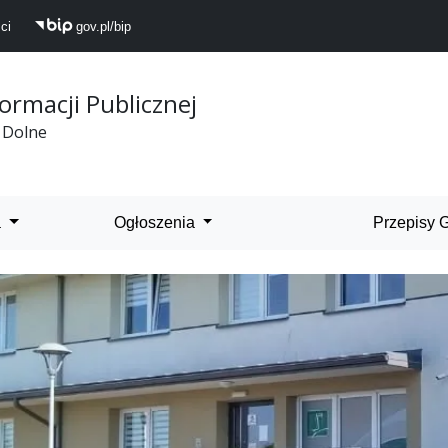
ci
gov.pl/bip
formacji Publicznej
 Dolne
 Dolne
a
Ogłoszenia
Przepisy