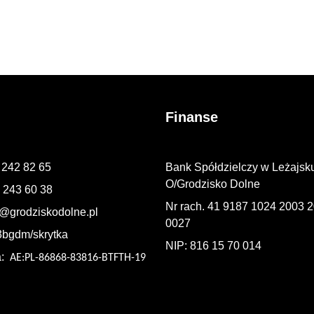
Finanse
7 242 82 65
Bank Spółdzielczy w Leżajsk
O/Grodzisko Dolne
7 243 60 38
Nr rach. 41 9187 1024 2003 
@grodziskodolne.pl
0027
3bgdm/skrytka
NIP: 816 15 70 014
a:
AE:PL-86868-83816-BTFTH-19