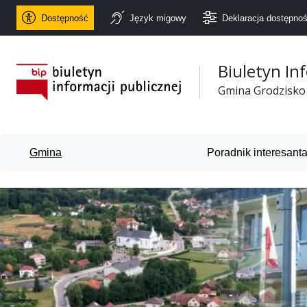
Dostępność
Język migowy
Deklaracja dostępnoś
Biuletyn In
Urząd Gminy Grodzisko
Gmina Grodzisko
Gmina
Poradnik interesant