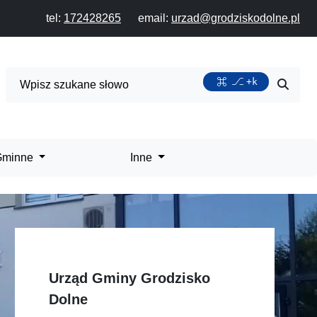
tel:
172428265
email:
urzad@grodziskodolne.pl
Wyszukiwarka
+k
Przycis
 Gminne
Inne
Urząd Gminy Grodzisko
Dolne