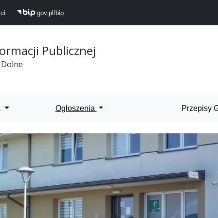
ci
gov.pl/bip
formacji Publicznej
 Dolne
 Dolne
a
Ogłoszenia
Przepisy