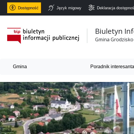
Dostępność
Język migowy
Deklaracja dostępnoś
Biuletyn In
Urząd Gminy Grodzisko
Gmina Grodzisko
Gmina
Poradnik interesant