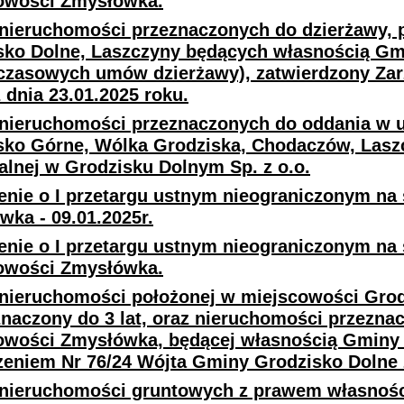
owości Zmysłówka.
nieruchomości przeznaczonych do dzierżawy,
sko Dolne, Laszczyny będących własnością Gmi
czasowych umów dzierżawy), zatwierdzony Zar
 dnia 23.01.2025 roku.
nieruchomości przeznaczonych do oddania w 
sko Górne, Wólka Grodziska, Chodaczów, Lasz
lnej w Grodzisku Dolnym Sp. z o.o.
enie o I przetargu ustnym nieograniczonym na 
ka - 09.01.2025r.
enie o I przetargu ustnym nieograniczonym na 
owości Zmysłówka.
nieruchomości położonej w miejscowości Grod
znaczony do 3 lat, oraz nieruchomości przezna
owości Zmysłówka, będącej własnością Gminy 
zeniem Nr 76/24 Wójta Gminy Grodzisko Dolne z
nieruchomości gruntowych z prawem własności