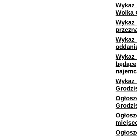
Wykaz 
Wolka 
Wykaz 
przezn
Wykaz 
oddani
Wykaz 
będące
najemc
Wykaz 
Grodzi
Ogłosz
Grodzi
Ogłosz
miejsc
Ogłosz