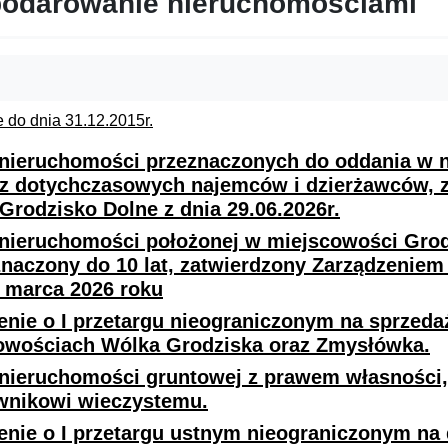
odarowanie nieruchomościami
e do dnia 31.12.2015r.
nieruchomości przeznaczonych do oddania w n
cz dotychczasowych najemców i dzierżawców, z
rodzisko Dolne z dnia 29.06.2026r.
nieruchomości położonej w miejscowości Grodz
znaczony do 10 lat, zatwierdzony Zarządzeniem
7 marca 2026 roku
enie o I przetargu nieograniczonym na sprzed
owościach Wólka Grodziska oraz Zmysłówka.
nieruchomości gruntowej z prawem własności, 
wnikowi wieczystemu.
enie o I przetargu ustnym nieograniczonym na