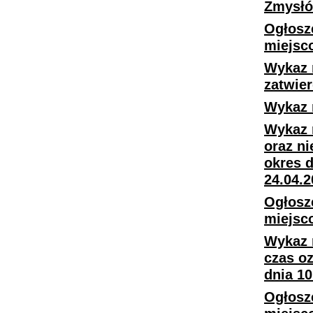
Zmysł
Ogłosze
miejsc
Wykaz 
zatwie
Wykaz 
Wykaz 
oraz n
okres d
24.04.2
Ogłosz
miejsc
Wykaz 
czas o
dnia 10
Ogłosz