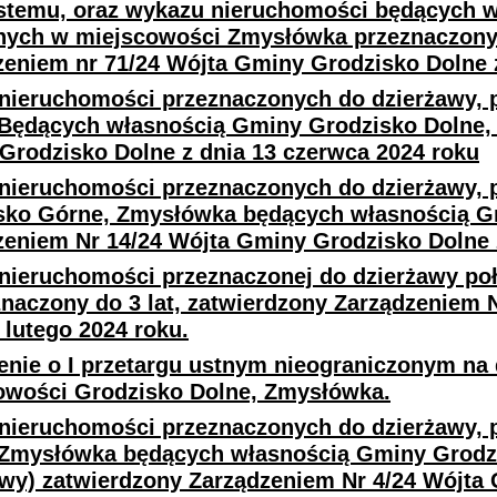
stemu, oraz wykazu nieruchomości będących 
nych w miejscowości Zmysłówka przeznaczonyc
zeniem nr 71/24 Wójta Gminy Grodzisko Dolne z
nieruchomości przeznaczonych do dzierżawy, 
 Będących własnością Gminy Grodzisko Dolne, 
Grodzisko Dolne z dnia 13 czerwca 2024 roku
nieruchomości przeznaczonych do dzierżawy,
sko Górne, Zmysłówka będących własnością G
zeniem Nr 14/24 Wójta Gminy Grodzisko Dolne 
nieruchomości przeznaczonej do dzierżawy po
znaczony do 3 lat, zatwierdzony Zarządzeniem 
 lutego 2024 roku.
enie o I przetargu ustnym nieograniczonym na
owości Grodzisko Dolne, Zmysłówka.
nieruchomości przeznaczonych do dzierżawy, 
 Zmysłówka będących własnością Gminy Grodz
awy) zatwierdzony Zarządzeniem Nr 4/24 Wójta 