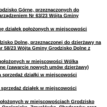
odzisko Górne, przeznaczonych do
Zarządzeniem Nr 63/23 Wójta Gminy
wę działek położonych w miejscowości
isko Dolne, przeznaczonej do dzierżawy na
nr 58/23 Wójta Gminy Grodzisko Dolne z
położonych w miejscowości Wólka
lne (zawarcie nowych umów dzierżawy)
a sprzedaż działki w miejscowości
 sprzedaż działek w miejscowości
położonych w miejscowościach Grodzisko