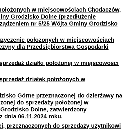
 położonych w miejscowościach Chodaczów,
ny Grodzisko Dolne (przedłużenie
ządzeniem nr 5/25 Wójta Gminy Grodzisko
użyczenie położonych w miejscowościach
czyny dla Przedsiębiorstwa Gospodarki
sprzedaż działki położonej w miejscowości
sprzedaż działek położonych w
zisko Górne przeznaczonej do dzierżawy na
czonej do sprzedaży położonej w
Grodzisko Dolne, zatwierdzony
 dnia 06.11.2024 roku.
, przeznaczonych do sprzedaży użytnikowi