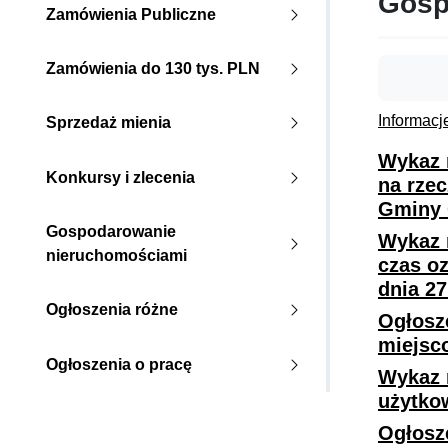
Gosp
Zamówienia Publiczne
Zamówienia do 130 tys. PLN
Informacj
Sprzedaż mienia
Wykaz 
Konkursy i zlecenia
na rze
Gminy G
Gospodarowanie
Wykaz 
nieruchomościami
czas o
dnia 2
Ogłoszenia różne
Ogłosz
miejsc
Ogłoszenia o pracę
Wykaz 
użytko
Ogłosz