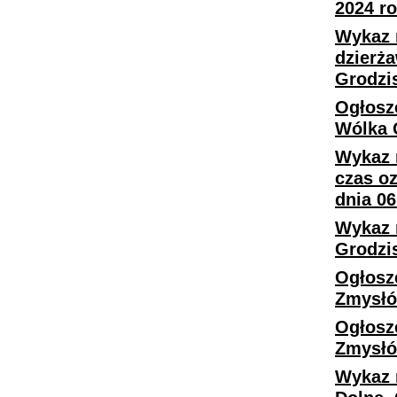
2024 ro
Wykaz 
dzierż
Grodzis
Ogłosz
Wólka G
Wykaz 
czas o
dnia 06
Wykaz 
Grodzi
Ogłosze
Zmysł
Ogłosz
Zmysł
Wykaz 