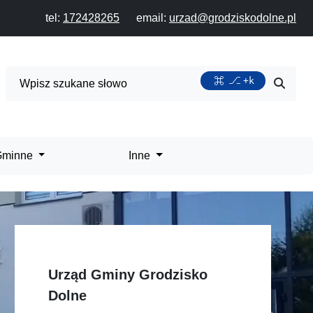
tel:
172428265
email:
urzad@grodziskodolne.pl
Wyszukiwarka
+k
Przycis
 Gminne
Inne
Urząd Gminy Grodzisko
Dolne