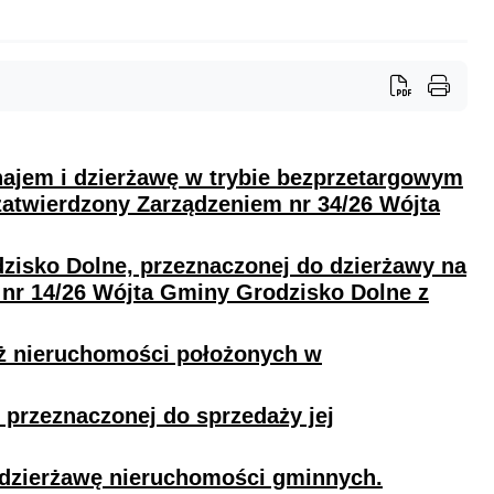
ajem i dzierżawę w trybie bezprzetargowym
atwierdzony Zarządzeniem nr 34/26 Wójta
isko Dolne, przeznaczonej do dzierżawy na
 nr 14/26 Wójta Gminy Grodzisko Dolne z
aż nieruchomości położonych w
przeznaczonej do sprzedaży jej
 dzierżawę nieruchomości gminnych.