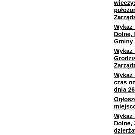
wieczy
położo
Zarząd
Wykaz 
Dolne,
Gminy 
Wykaz 
Grodzi
Zarząd
Wykaz 
czas o
dnia 26
Ogłosz
miejsc
Wykaz 
Dolne,
dzierż