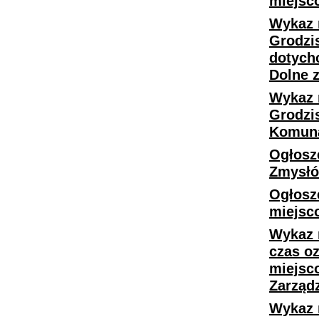
miejsc
Wykaz 
Grodzi
dotych
Dolne z
Wykaz 
Grodzi
Komuna
Ogłosz
Zmysłów
Ogłosz
miejsc
Wykaz 
czas o
miejsc
Zarząd
Wykaz 