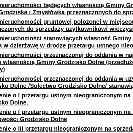
nieruchomości będących własnością Gminy Gr
Grodziska i Zmysłówka przeznaczonych do spr
nieruchomości gruntowej położonej w miejsco
aczonych do sprzedaży użytkownikowi wieczy
nieruchomości stanowiących własność Gminy 
a w dzierżawę w drodze przetargu ustnego nie
nieruchomości przeznaczonej do oddania w na
j własnością Gminy Grodzisko Dolne (przedłu
y)
nieruchomości przeznaczonej do oddania w uż
sko Dolne /Sołectwo Grodzisko Dolne/ stanowi
enie o I przetargu ustnym nieograniczonym na 
sko Dolne.
enie o I przetargu ustnym nieograniczonym na 
owości Grodzisko Dolne
enie o III przetargu nieograniczonym na sprze