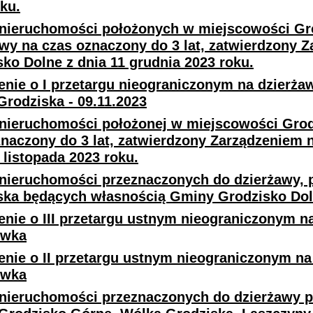
ku.
nieruchomości położonych w miejscowości Gr
awy na czas oznaczony do 3 lat, zatwierdzony 
ko Dolne z dnia 11 grudnia 2023 roku.
enie o I przetargu nieograniczonym na dzierża
rodziska - 09.11.2023
nieruchomości położonej w miejscowości Grodz
znaczony do 3 lat, zatwierdzony Zarządzeniem 
 listopada 2023 roku.
nieruchomości przeznaczonych do dzierżawy, 
ska będących własnością Gminy Grodzisko Do
nie o III przetargu ustnym nieograniczonym n
ówka
enie o II przetargu ustnym nieograniczonym na
ówka
nieruchomości przeznaczonych do dzierżawy 