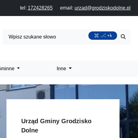
tel:
172428265
email:
urzad@grodziskodolne.pl
Wyszukiwarka
+k
Przycis
 Gminne
Inne
Urząd Gminy Grodzisko
Dolne