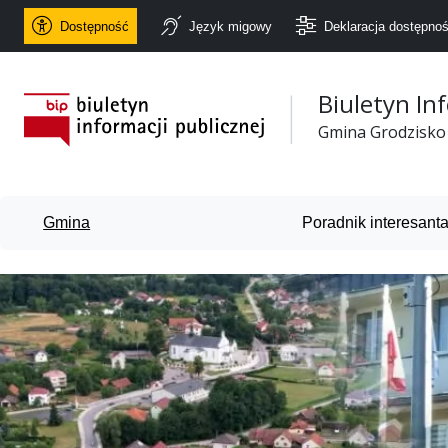
Dostępność
Język migowy
Deklaracja dostępnoś
Biuletyn In
Urząd Gminy Grodzisko
Gmina Grodzisko
Gmina
Poradnik interesant