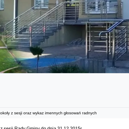
tokoły z sesji oraz wykaz imennych głosowań radnych
 z sesji Rady Gminy do dnia 31.12.2015r.