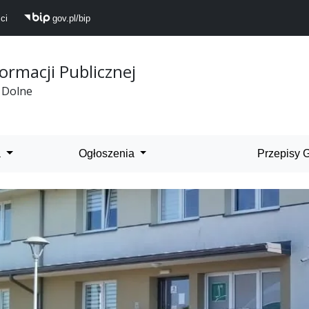
ci
gov.pl/bip
formacji Publicznej
 Dolne
 Dolne
a
Ogłoszenia
Przepisy