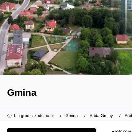
Gmina
bip.grodziskodolne.pl
Gmina
Rada Gminy
Pro
Protokoły