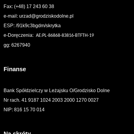
Fax: (+48) 17 243 60 38
e-mail:
urzad@grodziskodolne.pl
ESP: /91k9c3bgdm/skrytka
e-Doręczenia:
AE:PL-86868-83816-BTFTH-19
gg: 6267940
Finanse
Bank Spółdzielczy w Leżajsku O/Grodzisko Dolne
Nr rach. 41 9187 1024 2003 2000 1270 0027
NIP: 816 15 70 014
Na skróty