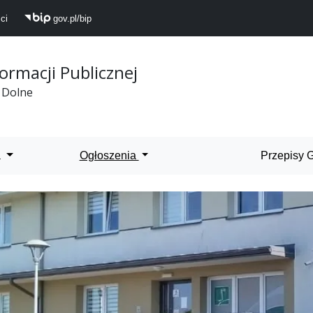
ci
gov.pl/bip
formacji Publicznej
 Dolne
 Dolne
a
Ogłoszenia
Przepisy