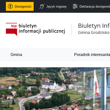
Dostępność
Język migowy
Deklaracja dostępnoś
Biuletyn In
Urząd Gminy Grodzisko
Gmina Grodzisko
Gmina
Poradnik interesant