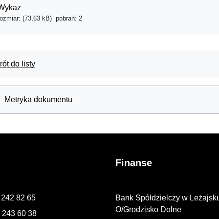
Wykaz
rozmiar: (73,63 kB)
pobrań: 2
ót do listy
Metryka dokumentu
Finanse
7 242 82 65
Bank Spółdzielczy w Leżajsk
O/Grodzisko Dolne
7 243 60 38