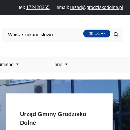
tel:
172428265
email:
urzad@grodziskodolne.pl
Wyszukiwarka
+k
Przycis
 Gminne
Inne
Urząd Gminy Grodzisko
Dolne