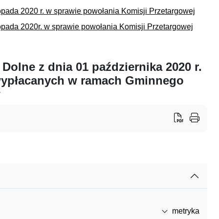
opada 2020 r. w sprawie powołania Komisji Przetargowej
opada 2020r. w sprawie powołania Komisji Przetargowej
Dolne z dnia 01 października 2020 r.
 wypłacanych w ramach Gminnego
w
metryka