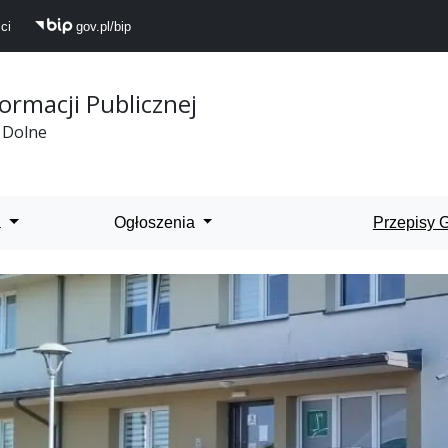
ci
gov.pl/bip
formacji Publicznej
 Dolne
 Dolne
a
Ogłoszenia
Przepisy