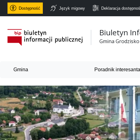
Dostępność
Język migowy
Deklaracja dostępnoś
Biuletyn In
Urząd Gminy Grodzisko
Gmina Grodzisko
Gmina
Poradnik interesant