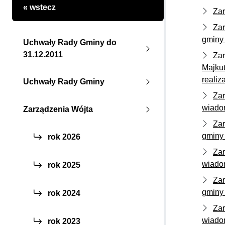
« wstecz
Zar
Zar
gminy 
Uchwały Rady Gminy do
31.12.2011
Zar
Majku
realiz
Uchwały Rady Gminy
Zar
wiado
Zarządzenia Wójta
Zar
gminy 
rok 2026
Zar
wiado
rok 2025
Zar
gminy 
rok 2024
Zar
wiado
rok 2023