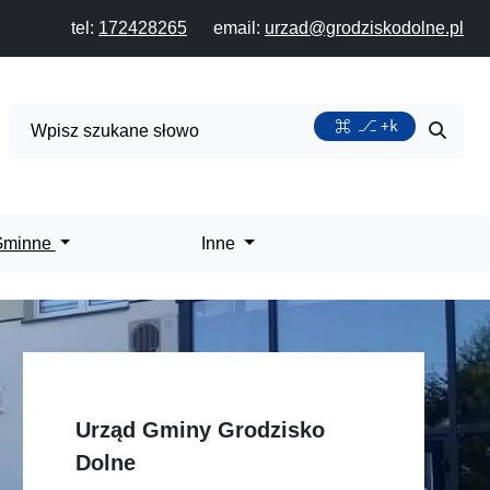
tel:
172428265
email:
urzad@grodziskodolne.pl
Wyszukiwarka
+k
Przycis
 Gminne
Inne
Urząd Gminy Grodzisko
Dolne