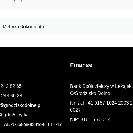
Metryka dokumentu
Finanse
7 242 82 65
Bank Spółdzielczy w Leżajsk
O/Grodzisko Dolne
7 243 60 38
Nr rach. 41 9187 1024 2003 
@grodziskodolne.pl
0027
3bgdm/skrytka
NIP: 816 15 70 014
a:
AE:PL-86868-83816-BTFTH-19