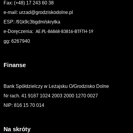
Fax: (+48) 17 243 60 38
e-mail:
urzad@grodziskodolne.pl
ESP: /91k9c3bgdm/skrytka
e-Doręczenia:
AE:PL-86868-83816-BTFTH-19
gg: 6267940
Finanse
Bank Spółdzielczy w Leżajsku O/Grodzisko Dolne
Nr rach. 41 9187 1024 2003 2000 1270 0027
NIP: 816 15 70 014
Na skróty