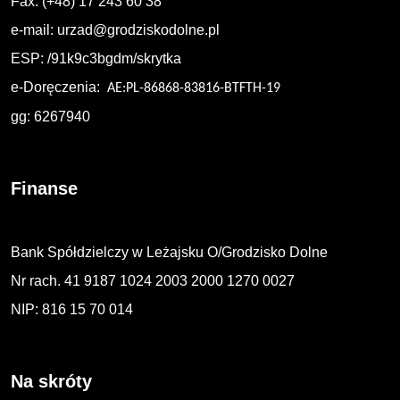
Fax: (+48) 17 243 60 38
e-mail:
urzad@grodziskodolne.pl
ESP: /91k9c3bgdm/skrytka
e-Doręczenia:
AE:PL-86868-83816-BTFTH-19
gg: 6267940
Finanse
Bank Spółdzielczy w Leżajsku O/Grodzisko Dolne
Nr rach. 41 9187 1024 2003 2000 1270 0027
NIP: 816 15 70 014
Na skróty