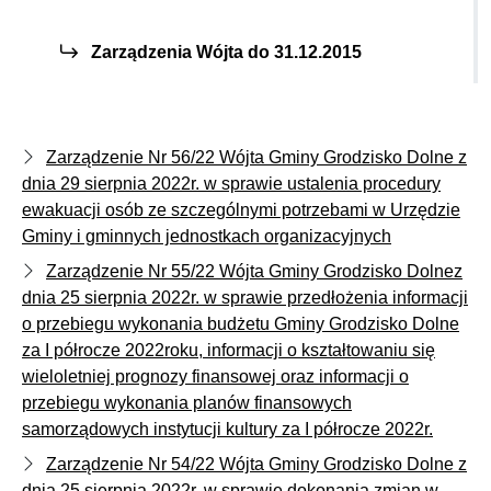
Zarządzenia Wójta do 31.12.2015
Zarządzenie Nr 56/22 Wójta Gminy Grodzisko Dolne z
dnia 29 sierpnia 2022r. w sprawie ustalenia procedury
ewakuacji osób ze szczególnymi potrzebami w Urzędzie
Gminy i gminnych jednostkach organizacyjnych
Zarządzenie Nr 55/22 Wójta Gminy Grodzisko Dolnez
dnia 25 sierpnia 2022r. w sprawie przedłożenia informacji
o przebiegu wykonania budżetu Gminy Grodzisko Dolne
za I półrocze 2022roku, informacji o kształtowaniu się
wieloletniej prognozy finansowej oraz informacji o
przebiegu wykonania planów finansowych
samorządowych instytucji kultury za I półrocze 2022r.
Zarządzenie Nr 54/22 Wójta Gminy Grodzisko Dolne z
dnia 25 sierpnia 2022r. w sprawie dokonania zmian w