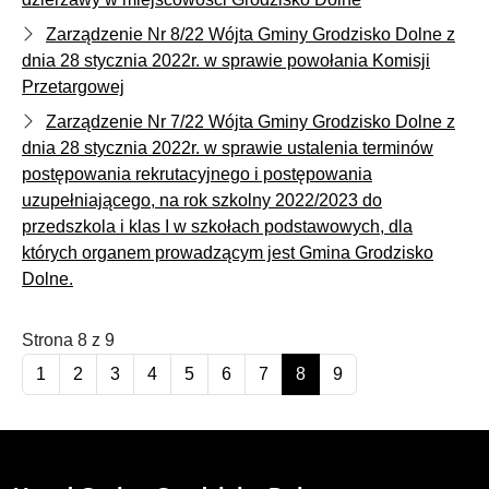
Zarządzenie Nr 8/22 Wójta Gminy Grodzisko Dolne z
dnia 28 stycznia 2022r. w sprawie powołania Komisji
Przetargowej
Zarządzenie Nr 7/22 Wójta Gminy Grodzisko Dolne z
dnia 28 stycznia 2022r. w sprawie ustalenia terminów
postępowania rekrutacyjnego i postępowania
uzupełniającego, na rok szkolny 2022/2023 do
przedszkola i klas I w szkołach podstawowych, dla
których organem prowadzącym jest Gmina Grodzisko
Dolne.
Strona 8 z 9
1
2
3
4
5
6
7
8
9