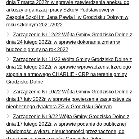
dnia 7 marca 2022r. w sprawie zatwierdzenia aneksu do
arkuszy organizacji pracy Szkoły Podstawowej w
Zespole Szkół im. Jana Pawła II w Grodzisku Dolnym w
roku szkolnym 2021/2022
Zarządzenie Nr 12/22 Wójta Gminy Grodzisko Dolne z
dnia 24 lutego 2022r. w sprawie dokonania zmian w
budżecie gminy na rok 2022
Zarządzenie Nr 11/22 Wójta Gminy Grodzisko Dolne z
dnia 22 lutego 2022r. w sprawie wprowadzenia trzeciego
stopnia alarmowego CHARLIE - CRP na terenie gminy
Grodzisko Dolne
Zarządzenie Nr 10/22 Wójta Gminy Grodzisko Dolne z
dnia 17 luty 2022r. w sprawie powierzenia zastępstwa za
nieobecnego dyraktora ZS w Grodzisku Górnym
Zarządzenie Nr 9/22 Wójta Gminy Grodzisko Dolne z
dnia 17 lutego 2022r. w sprawie podania do publicznej
wiadomości wykazu nieruchomości przeznaczonej do
dzierżawy w miejscowości Grodzisko Dolne