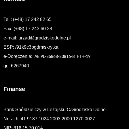
Tel.: (+48) 17 242 82 65
Fax: (+48) 17 243 60 38
e-mail:
urzad@grodziskodolne.pl
ESP: /91k9c3bgdm/skrytka
e-Doręczenia:
AE:PL-86868-83816-BTFTH-19
gg: 6267940
Finanse
Bank Spółdzielczy w Leżajsku O/Grodzisko Dolne
Nr rach. 41 9187 1024 2003 2000 1270 0027
NIP: 816 15 70 014