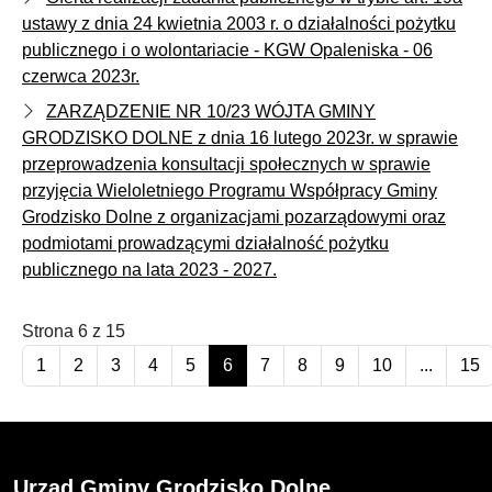
ustawy z dnia 24 kwietnia 2003 r. o działalności pożytku
publicznego i o wolontariacie - KGW Opaleniska - 06
czerwca 2023r.
ZARZĄDZENIE NR 10/23 WÓJTA GMINY
GRODZISKO DOLNE z dnia 16 lutego 2023r. w sprawie
przeprowadzenia konsultacji społecznych w sprawie
przyjęcia Wieloletniego Programu Współpracy Gminy
Grodzisko Dolne z organizacjami pozarządowymi oraz
podmiotami prowadzącymi działalność pożytku
publicznego na lata 2023 - 2027.
Strona 6 z 15
1
2
3
4
5
6
7
8
9
10
...
15
Urząd Gminy Grodzisko Dolne