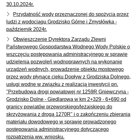
30.10.2024r.
Przydatność wody przeznaczonej do spożycia przez
ludzi z wodociągu Grodzisko Górne i Zmysłówka -
październik 2024r.
Obwieszczenie Dyrektora Zarządu Zlewni
Państwowego Gospodarstwa Wodnego Wody Polskie o
wszczęciu postępowania administracyjnego w sprawie
udzielenia pozwoleń wodnoprawnych na wykonanie
urządzeń wodnych, prowadzenie obiektu mostowego
przez wody płynące cieku Dopływ z Grodziska Dolnego,
usługi wodne w związku z realizacją inwestycji pn.
"Przebudowa drogi powiatowej nr 1259R Gniewczyna -
Grodzisko Dolne - Giedlarowa w km 2+329 - 6+690 od
granicy powiatów przeworskiego/leżajskiego do
skrzyżowania z drogą 1270R" i o zakończeniu zbierania
materiału dowodowego w sprawie prowadzonego
postępowania administracyjnego dotyczącego
rozpatrzenia ww. wniosku.