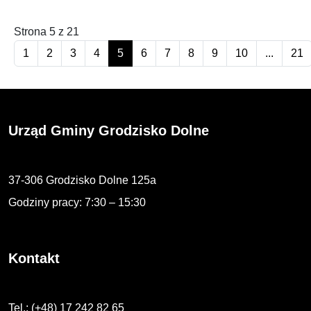
Strona 5 z 21
1
2
3
4
5
6
7
8
9
10
...
21
Urząd Gminy Grodzisko Dolne
37-306 Grodzisko Dolne 125a
Godziny pracy: 7:30 – 15:30
Kontakt
Tel.: (+48) 17 242 82 65