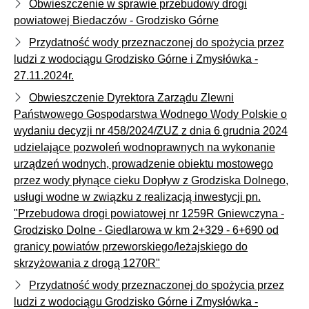
Obwieszczenie w sprawie przebudowy drogi
powiatowej Biedaczów - Grodzisko Górne
Przydatność wody przeznaczonej do spożycia przez
ludzi z wodociągu Grodzisko Górne i Zmysłówka -
27.11.2024r.
Obwieszczenie Dyrektora Zarządu Zlewni
Państwowego Gospodarstwa Wodnego Wody Polskie o
wydaniu decyzji nr 458/2024/ZUZ z dnia 6 grudnia 2024
udzielające pozwoleń wodnoprawnych na wykonanie
urządzeń wodnych, prowadzenie obiektu mostowego
przez wody płynące cieku Dopływ z Grodziska Dolnego,
usługi wodne w związku z realizacją inwestycji pn.
"Przebudowa drogi powiatowej nr 1259R Gniewczyna -
Grodzisko Dolne - Giedlarowa w km 2+329 - 6+690 od
granicy powiatów przeworskiego/leżajskiego do
skrzyżowania z drogą 1270R"
Przydatność wody przeznaczonej do spożycia przez
ludzi z wodociągu Grodzisko Górne i Zmysłówka -