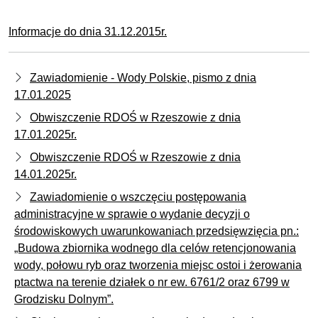
Informacje do dnia 31.12.2015r.
Zawiadomienie - Wody Polskie, pismo z dnia
17.01.2025
Obwiszczenie RDOŚ w Rzeszowie z dnia
17.01.2025r.
Obwiszczenie RDOŚ w Rzeszowie z dnia
14.01.2025r.
Zawiadomienie o wszczęciu postępowania
administracyjne w sprawie o wydanie decyzji o
środowiskowych uwarunkowaniach przedsięwzięcia pn.:
„Budowa zbiornika wodnego dla celów retencjonowania
wody, połowu ryb oraz tworzenia miejsc ostoi i żerowania
ptactwa na terenie działek o nr ew. 6761/2 oraz 6799 w
Grodzisku Dolnym”.