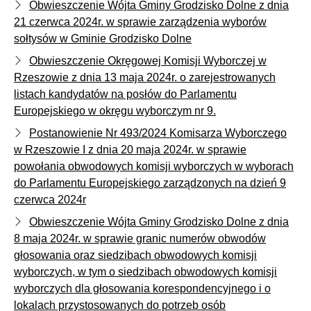
Obwieszczenie Wójta Gminy Grodzisko Dolne z dnia
21 czerwca 2024r. w sprawie zarządzenia wyborów
sołtysów w Gminie Grodzisko Dolne
Obwieszczenie Okręgowej Komisji Wyborczej w
Rzeszowie z dnia 13 maja 2024r. o zarejestrowanych
listach kandydatów na posłów do Parlamentu
Europejskiego w okręgu wyborczym nr 9.
Postanowienie Nr 493/2024 Komisarza Wyborczego
w Rzeszowie I z dnia 20 maja 2024r. w sprawie
powołania obwodowych komisji wyborczych w wyborach
do Parlamentu Europejskiego zarządzonych na dzień 9
czerwca 2024r
Obwieszczenie Wójta Gminy Grodzisko Dolne z dnia
8 maja 2024r. w sprawie granic numerów obwodów
głosowania oraz siedzibach obwodowych komisji
wyborczych, w tym o siedzibach obwodowych komisji
wyborczych dla głosowania korespondencyjnego i o
lokalach przystosowanych do potrzeb osób