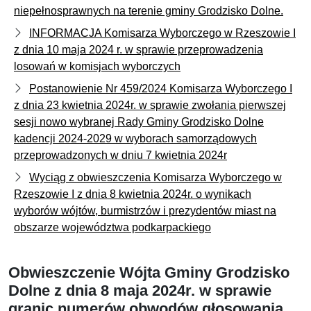
niepełnosprawnych na terenie gminy Grodzisko Dolne.
INFORMACJA Komisarza Wyborczego w Rzeszowie I
z dnia 10 maja 2024 r. w sprawie przeprowadzenia
losowań w komisjach wyborczych
Postanowienie Nr 459/2024 Komisarza Wyborczego I
z dnia 23 kwietnia 2024r. w sprawie zwołania pierwszej
sesji nowo wybranej Rady Gminy Grodzisko Dolne
kadencji 2024-2029 w wyborach samorządowych
przeprowadzonych w dniu 7 kwietnia 2024r
Wyciąg z obwieszczenia Komisarza Wyborczego w
Rzeszowie I z dnia 8 kwietnia 2024r. o wynikach
wyborów wójtów, burmistrzów i prezydentów miast na
obszarze województwa podkarpackiego
Obwieszczenie Wójta Gminy Grodzisko
Dolne z dnia 8 maja 2024r. w sprawie
granic numerów obwodów głosowania