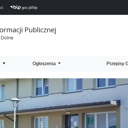
ci
gov.pl/bip
formacji Publicznej
 Dolne
 Dolne
a
Ogłoszenia
Przepisy