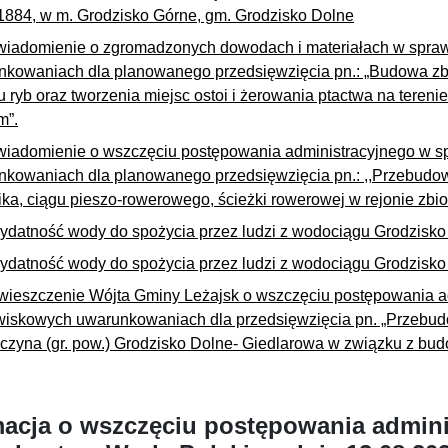
1884, w m. Grodzisko Górne, gm. Grodzisko Dolne
iadomienie o zgromadzonych dowodach i materiałach w spraw
nkowaniach dla planowanego przedsięwzięcia pn.: „Budowa zb
 ryb oraz tworzenia miejsc ostoi i żerowania ptactwa na tereni
m”.
iadomienie o wszczęciu postępowania administracyjnego w s
nkowaniach dla planowanego przedsięwzięcia pn.: ,,Przebudo
ka, ciągu pieszo-rowerowego, ścieżki rowerowej w rejonie zbi
ydatność wody do spożycia przez ludzi z wodociągu Grodzisko
ydatność wody do spożycia przez ludzi z wodociągu Grodzisko
ieszczenie Wójta Gminy Leżajsk o wszczęciu postępowania ad
wiskowych uwarunkowaniach dla przedsięwzięcia pn. „Przebud
zyna (gr. pow.) Grodzisko Dolne- Giedlarowa w związku z bud
macja o wszczęciu postępowania admin