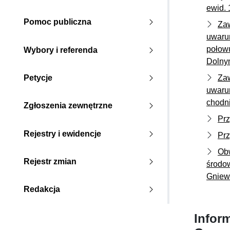
ewid. 
Pomoc publiczna
Zaw
uwaru
połowu
Wybory i referenda
Dolny
Petycje
Zaw
uwaru
chodni
Zgłoszenia zewnętrzne
Prz
Rejestry i ewidencje
Prz
Obw
Rejestr zmian
środo
Gniewc
Redakcja
Infor