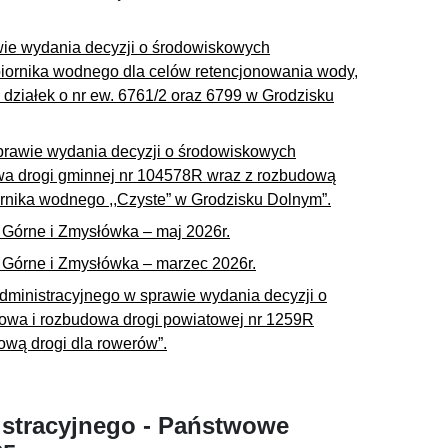
ie wydania decyzji o środowiskowych
iornika wodnego dla celów retencjonowania wody,
e działek o nr ew. 6761/2 oraz 6799 w Grodzisku
prawie wydania decyzji o środowiskowych
wa drogi gminnej nr 104578R wraz z rozbudową
ornika wodnego ,,Czyste” w Grodzisku Dolnym”.
 Górne i Zmysłówka – maj 2026r.
 Górne i Zmysłówka – marzec 2026r.
ministracyjnego w sprawie wydania decyzji o
owa i rozbudowa drogi powiatowej nr 1259R
ową drogi dla rowerów”.
istracyjnego - Państwowe