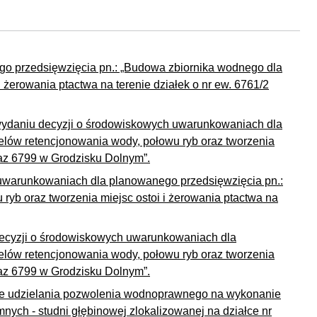
o przedsięwzięcia pn.: „Budowa zbiornika wodnego dla
 żerowania ptactwa na terenie działek o nr ew. 6761/2
 wydaniu decyzji o środowiskowych uwarunkowaniach dla
elów retencjonowania wody, połowu ryb oraz tworzenia
oraz 6799 w Grodzisku Dolnym”.
uwarunkowaniach dla planowanego przedsięwzięcia pn.:
yb oraz tworzenia miejsc ostoi i żerowania ptactwa na
ecyzji o środowiskowych uwarunkowaniach dla
elów retencjonowania wody, połowu ryb oraz tworzenia
oraz 6799 w Grodzisku Dolnym”.
wie udzielania pozwolenia wodnoprawnego na wykonanie
ych - studni głębinowej zlokalizowanej na działce nr