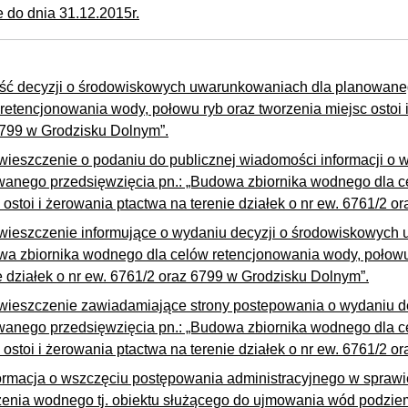
e do dnia 31.12.2015r.
ść decyzji o środowiskowych uwarunkowaniach dla planowaneg
retencjonowania wody, połowu ryb oraz tworzenia miejsc ostoi i
6799 w Grodzisku Dolnym”.
ieszczenie o podaniu do publicznej wiadomości informacji o
anego przedsięwzięcia pn.: „Budowa zbiornika wodnego dla c
 ostoi i żerowania ptactwa na terenie działek o nr ew. 6761/2 
ieszczenie informujące o wydaniu decyzji o środowiskowych 
a zbiornika wodnego dla celów retencjonowania wody, połowu r
e działek o nr ew. 6761/2 oraz 6799 w Grodzisku Dolnym”.
ieszczenie zawiadamiające strony postepowania o wydaniu d
anego przedsięwzięcia pn.: „Budowa zbiornika wodnego dla c
 ostoi i żerowania ptactwa na terenie działek o nr ew. 6761/2 
ormacja o wszczęciu postępowania administracyjnego w spra
enia wodnego tj. obiektu służącego do ujmowania wód podziemn