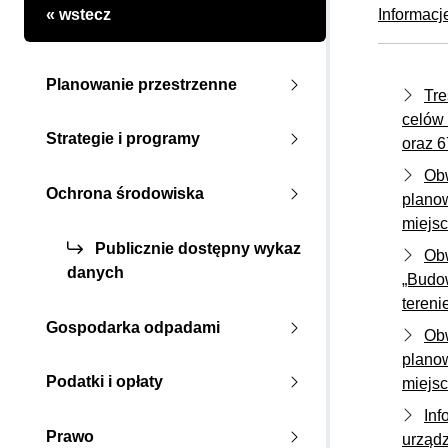
« wstecz
Informacj
Planowanie przestrzenne
Tre
celów 
Strategie i programy
oraz 
Obw
Ochrona środowiska
planow
miejsc
Publicznie dostępny wykaz
Obw
danych
„Budow
tereni
Gospodarka odpadami
Obw
planow
Podatki i opłaty
miejsc
Inf
Prawo
urządz