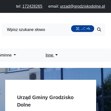
tel:
172428265
email:
urzad@grodziskodolne.pl
Wyszukiwarka
+k
Przycis
 Gminne
Inne
Urząd Gminy Grodzisko
Dolne