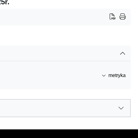
5r.
metryka