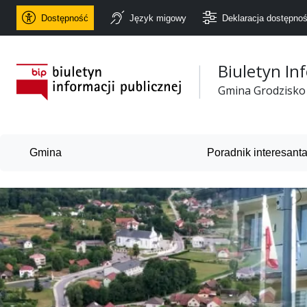
Dostępność
Język migowy
Deklaracja dostępnoś
Biuletyn In
Urząd Gminy Grodzisko
Gmina Grodzisko
Gmina
Poradnik interesant