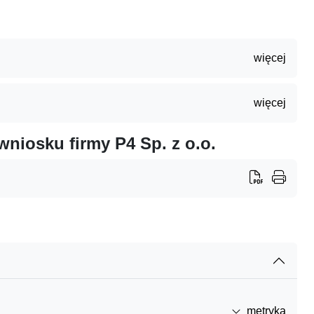
więcej
więcej
iosku firmy P4 Sp. z o.o.
metryka