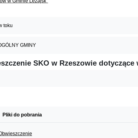
ów w Gminie Leżajsk"
 toku
OGÓLNY GMINY
szczenie SKO w Rzeszowie dotyczące wn
Pliki do pobrania
Obwieszczenie