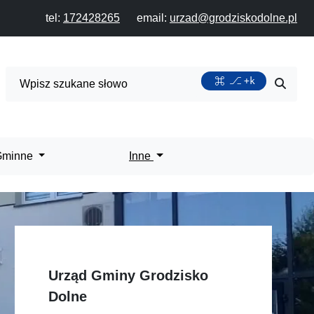
tel:
172428265
email:
urzad@grodziskodolne.pl
Wyszukiwarka
+k
Przycis
 Gminne
Inne
Urząd Gminy Grodzisko
Dolne