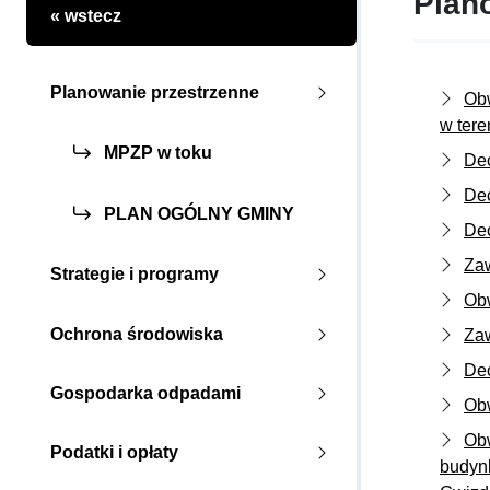
Plan
« wstecz
Planowanie przestrzenne
Obw
w tere
MPZP w toku
Dec
Dec
PLAN OGÓLNY GMINY
Dec
Zaw
Strategie i programy
Obw
Ochrona środowiska
Zaw
Dec
Gospodarka odpadami
Obw
Obw
Podatki i opłaty
budyn