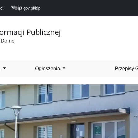
ci
gov.pl/bip
formacji Publicznej
 Dolne
 Dolne
a
Ogłoszenia
Przepisy