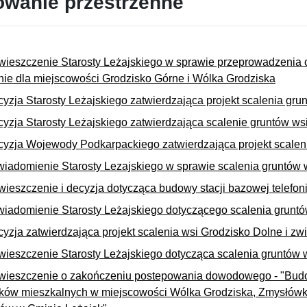
owanie przestrzenne
ieszczenie Starosty Leżajskiego w sprawie przeprowadzenia cz
nie dla miejscowości Grodzisko Górne i Wólka Grodziska
yzja Starosty Leżajskiego zatwierdzająca projekt scalenia gr
yzja Starosty Leżajskiego zatwierdzająca scalenie gruntów ws
yzja Wojewody Podkarpackiego zatwierdzająca projekt scalen
iadomienie Starosty Lezajskiego w sprawie scalenia gruntów
ieszczenie i decyzja dotycząca budowy stacji bazowej telefo
iadomienie Starosty Leżajskiego dotyczącego scalenia gruntó
yzja zatwierdzająca projekt scalenia wsi Grodzisko Dolne i 
ieszczenie Starosty Leżajskiego dotycząca scalenia gruntów
ieszczenie o zakończeniu postepowania dowodowego - "Budowa
ków mieszkalnych w miejscowości Wólka Grodziska, Zmysłówk